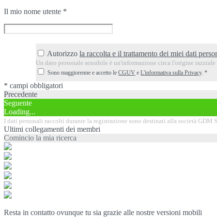
Il mio nome utente
*
Autorizzo
la raccolta e il trattamento dei miei dati person
Un dato personale sensibile è un'informazione circa l'origine razziale o
Sono maggiorenne e accetto le
CGUV
e
L'informativa sulla Privacy
.
*
* campi obbligatori
Precedente
Seguente
Loading...
I dati personali raccolti durante la registrazione sono destinati alla società GDM SA
Ultimi collegamenti dei membri
Comincio la mia ricerca
Resta in contatto ovunque tu sia grazie alle nostre versioni mobili