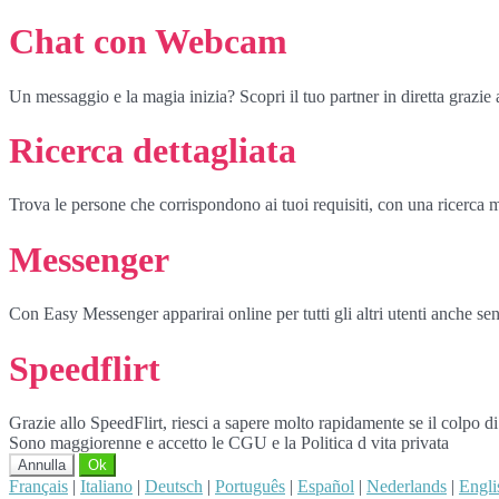
Chat con Webcam
Un messaggio e la magia inizia? Scopri il tuo partner in diretta grazi
Ricerca dettagliata
Trova le persone che corrispondono ai tuoi requisiti, con una ricerca m
Messenger
Con Easy Messenger apparirai online per tutti gli altri utenti anche senz
Speedflirt
Grazie allo SpeedFlirt, riesci a sapere molto rapidamente se il colpo d
Sono maggiorenne e accetto le CGU e la Politica d vita privata
Annulla
Ok
Français
|
Italiano
|
Deutsch
|
Português
|
Español
|
Nederlands
|
Engli