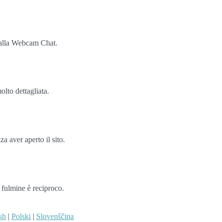
e alla Webcam Chat.
olto dettagliata.
a aver aperto il sito.
i fulmine è reciproco.
sh
|
Polski
|
Slovenščina