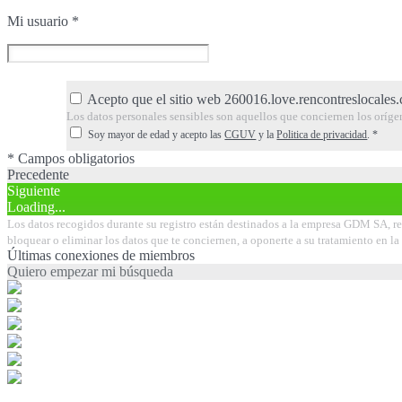
Mi usuario
*
Acepto que el sitio web 260016.love.rencontreslocales.
Los datos personales sensibles son aquellos que conciernen los orígenes 
Soy mayor de edad y acepto las
CGUV
y la
Politica de privacidad
.
*
* Campos obligatorios
Precedente
Siguiente
Loading...
Los datos recogidos durante su registro están destinados a la empresa GDM SA, res
bloquear o eliminar los datos que te conciernen, a oponerte a su tratamiento en 
Últimas conexiones de miembros
Quiero empezar mi búsqueda