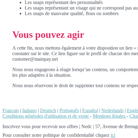
Les snaps représentant des personnalités
Les snaps représentant un visage qui ne correspond pas 
Les snaps de mauvaise qualité, flous ou sombres
Vous pouvez agir
A cette fin, nous mettons également à votre disposition un lien « 
constater sur le site. Ce lien figure sur le profil de chacun des m
customer@mainpay.net
Nous nous engageons à réagir lorsqu’un contenu, un comportement 
les plus adaptées à la situation.
Nous nous réservons le droit de supprimer tout contenu ne respec
Français
|
Italiano
|
Deutsch
|
Português
|
Español
|
Nederlands
|
Engli
Conditions générales d'utilisation et de vente
-
Mentions légales
-
Char
Inscrivez vous pour recevoir nos offres
|
Nedc | 57, Avenue de Bretagn
Pour consulter notre politique de confidentialité cliquez
ici