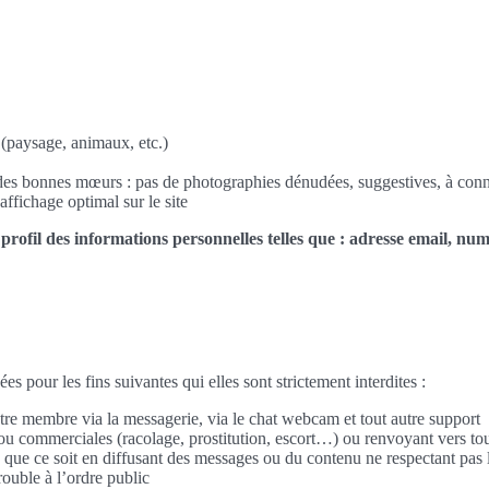
(paysage, animaux, etc.)
et des bonnes mœurs : pas de photographies dénudées, suggestives, à con
affichage optimal sur le site
 profil des informations personnelles telles que : adresse email, nu
es pour les fins suivantes qui elles sont strictement interdites :
re membre via la messagerie, via le chat webcam et tout autre support
s ou commerciales (racolage, prostitution, escort…) ou renvoyant vers to
e que ce soit en diffusant des messages ou du contenu ne respectant pas 
trouble à l’ordre public