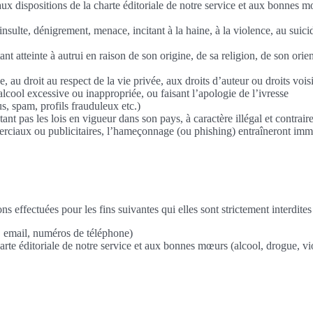
 aux dispositions de la charte éditoriale de notre service et aux bonnes
insulte, dénigrement, menace, incitant à la haine, à la violence, au suic
ant atteinte à autrui en raison de son origine, de sa religion, de son ori
e, au droit au respect de la vie privée, aux droits d’auteur ou droits voi
lcool excessive ou inappropriée, ou faisant l’apologie de l’ivresse
s, spam, profils frauduleux etc.)
ctant pas les lois en vigueur dans son pays, à caractère illégal et contr
erciaux ou publicitaires, l’hameçonnage (ou phishing) entraîneront im
s effectuées pour les fins suivantes qui elles sont strictement interdites
 email, numéros de téléphone)
arte éditoriale de notre service et aux bonnes mœurs (alcool, drogue, v