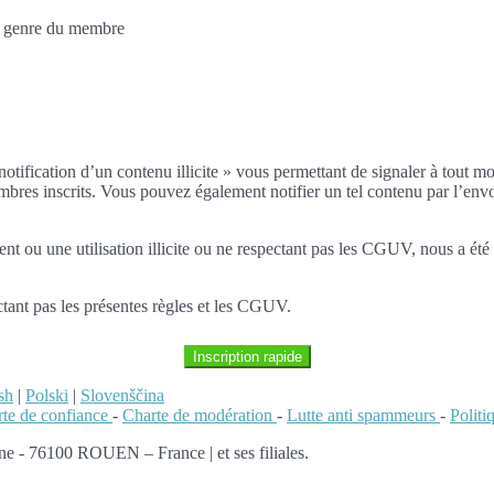
au genre du membre
notification d’un contenu illicite » vous permettant de signaler à tout m
embres inscrits. Vous pouvez également notifier un tel contenu par l’envo
ou une utilisation illicite ou ne respectant pas les CGUV, nous a été 
tant pas les présentes règles et les CGUV.
Inscription rapide
sh
|
Polski
|
Slovenščina
te de confiance
-
Charte de modération
-
Lutte anti spammeurs
-
Polit
e - 76100 ROUEN – France | et ses filiales.